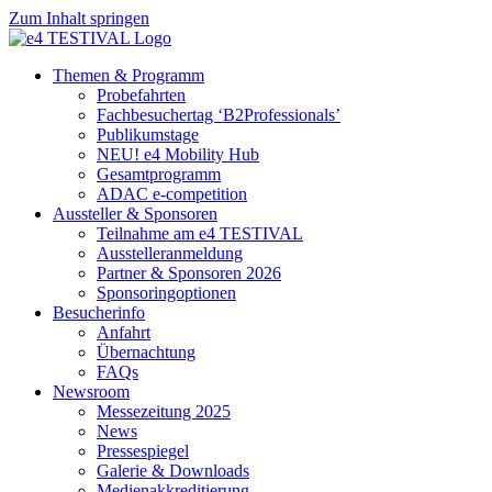
Zum Inhalt springen
Themen & Programm
Probefahrten
Fachbesuchertag ‘B2Professionals’
Publikumstage
NEU! e4 Mobility Hub
Gesamtprogramm
ADAC e-competition
Aussteller & Sponsoren
Teilnahme am e4 TESTIVAL
Ausstelleranmeldung
Partner & Sponsoren 2026
Sponsoringoptionen
Besucherinfo
Anfahrt
Übernachtung
FAQs
Newsroom
Messezeitung 2025
News
Pressespiegel
Galerie & Downloads
Medienakkreditierung