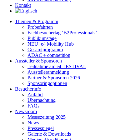
Kontakt
Themen & Programm
Probefahrten
Fachbesuchertag ‘B2Professionals’
Publikumstage
NEU! e4 Mobility Hub
Gesamtprogramm
ADAC e-competition
Aussteller & Sponsoren
Teilnahme am e4 TESTIVAL
Ausstelleranmeldung
Partner & Sponsoren 2026
Sponsoringoptionen
Besucherinfo
Anfahrt
Übernachtung
FAQs
Newsroom
Messezeitung 2025
News
Pressespiegel
Galerie & Downloads
Medienakkreditierung