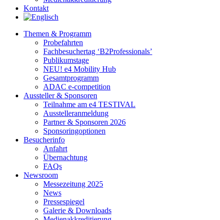
Kontakt
Themen & Programm
Probefahrten
Fachbesuchertag ‘B2Professionals’
Publikumstage
NEU! e4 Mobility Hub
Gesamtprogramm
ADAC e-competition
Aussteller & Sponsoren
Teilnahme am e4 TESTIVAL
Ausstelleranmeldung
Partner & Sponsoren 2026
Sponsoringoptionen
Besucherinfo
Anfahrt
Übernachtung
FAQs
Newsroom
Messezeitung 2025
News
Pressespiegel
Galerie & Downloads
Medienakkreditierung