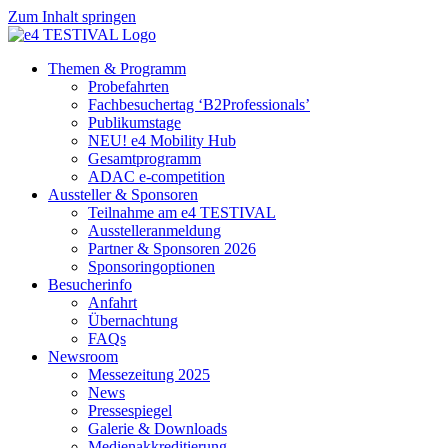
Zum Inhalt springen
Themen & Programm
Probefahrten
Fachbesuchertag ‘B2Professionals’
Publikumstage
NEU! e4 Mobility Hub
Gesamtprogramm
ADAC e-competition
Aussteller & Sponsoren
Teilnahme am e4 TESTIVAL
Ausstelleranmeldung
Partner & Sponsoren 2026
Sponsoringoptionen
Besucherinfo
Anfahrt
Übernachtung
FAQs
Newsroom
Messezeitung 2025
News
Pressespiegel
Galerie & Downloads
Medienakkreditierung